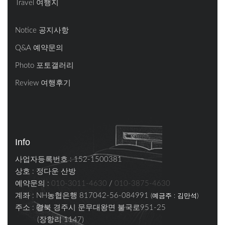
Travel 여행지
Notice 공지사항
Q&A 예약문의
Photo 포토갤러리
Review 여행후기
Info
사업자등록번호 : 152-1500381
상호 : 정다운 산방
예약문의 :
010-3011-4630
/
010-3875-4630
계좌 : NH농협은행 817042-56-084991
(예금주 : 김만석)
주소 :
경북 경주시 문무대왕면 불국로951-25
(장항리 1147)