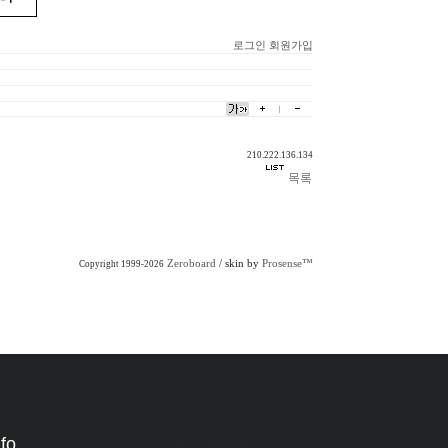
로그인
회원가입
210.222.136.134
Zeroboard
/ skin by
Prosense™
Copyright 1999-2026
nfo