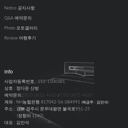
Notice 공지사항
Q&A 예약문의
Photo 포토갤러리
Review 여행후기
Info
사업자등록번호 : 152-1500381
상호 : 정다운 산방
예약문의 :
010-3011-4630
/
010-3875-4630
계좌 : NH농협은행 817042-56-084991
(예금주 : 김만석)
주소 :
경북 경주시 문무대왕면 불국로951-25
(장항리 1147)
대표 : 김만석