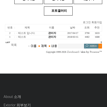
포토갤러리
로그인
회원가입
번호
제목
이름
날짜
조회
추천
테스트 입니다.
관리자
2
2017/04/17
3790
1633
테스트
관리자
1
2018/03/15
4482
1688
1
Zeroboard
/ skin by
Prosense™
Copyright 1999-2026
About 소개
Exterior 외부보기