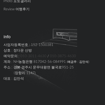
Photo 포토갤러리
Review 여행후기
Info
사업자등록번호 : 152-1500381
상호 : 정다운 산방
예약문의 :
010-3011-4630
/
010-3875-4630
계좌 : NH농협은행 817042-56-084991
(예금주 : 김만석)
주소 :
경북 경주시 문무대왕면 불국로951-25
(장항리 1147)
대표 : 김만석