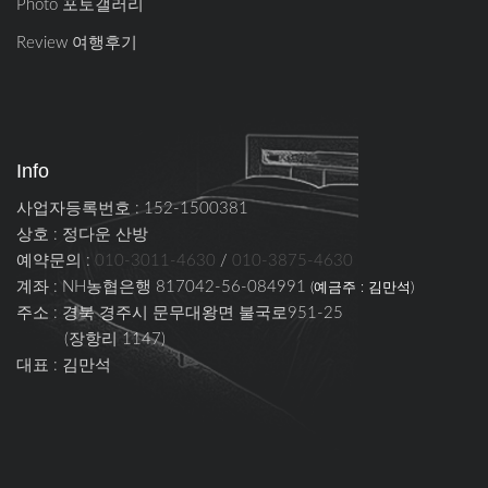
Photo 포토갤러리
Review 여행후기
Info
사업자등록번호 : 152-1500381
상호 : 정다운 산방
예약문의 :
010-3011-4630
/
010-3875-4630
계좌 : NH농협은행 817042-56-084991
(예금주 : 김만석)
주소 :
경북 경주시 문무대왕면 불국로951-25
(장항리 1147)
대표 : 김만석