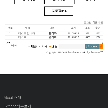
포토갤러리
로그인
회원가입
번호
제목
이름
날짜
조회
추천
테스트 입니다.
관리자
2
2017/04/17
3791
1633
테스트
관리자
1
2018/03/15
4482
1688
1
Zeroboard
/ skin by
Prosense™
Copyright 1999-2026
About 소개
Exterior 외부보기